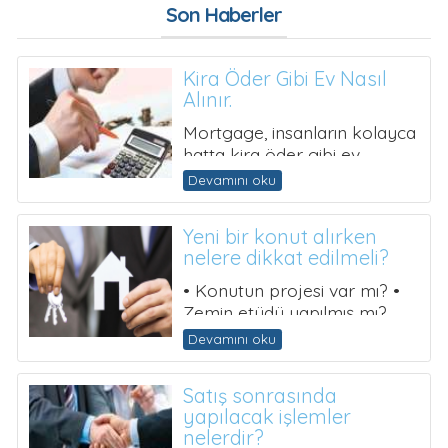
Alınır.
Mortgage, insanların kolayca
hatta kira öder gibi ev
almalarını sağlamak
Devamını oku
amacıyla kurulmuş bir
Gayrimenkul Finansm...
Yeni bir konut alırken
nelere dikkat edilmeli?
• Konutun projesi var mı? •
Zemin etüdü yapılmış mı?
(Zemin emniyet gerilmesi
Devamını oku
belirlenip katsayısın...
Satış sonrasında
yapılacak işlemler
nelerdir?
• Satılması istenilen taşınmaz
mala ait varsa tapu senedi
yoksa taşınmazın ada, parsel
Devamını oku
numarasını belirtir belge, ...
Emlak Kiraya Verecek