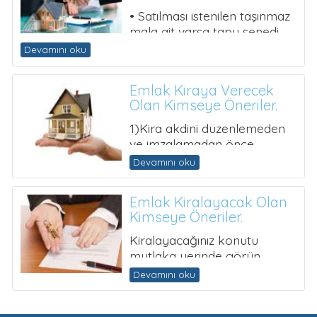
Olan Kimseye Öneriler.
1)Kira akdini düzenlemeden
ve imzalamadan önce
mutlaka bir avukata danışın.
Devamını oku
2) Mutlaka tahliye taahhüd...
Emlak Kiralayacak Olan
Kimseye Öneriler.
Kiralayacağınız konutu
mutlaka yerinde görün,
çevresine, o bölgedeki sosyal
Devamını oku
ve ekonomik yaşama di...
Bağlantılar
Anasayfa
Hakkımızda
Hizmetlerimiz
Sıkça Sorulan Sorular