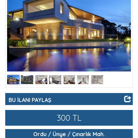
İLETİŞİM
BU İLANI PAYLAŞ
300 TL
Ordu / Ünye / Çınarlık Mah.
İlan Tarihi
: 07/12/2018
İlan Durumu
: Kiralık