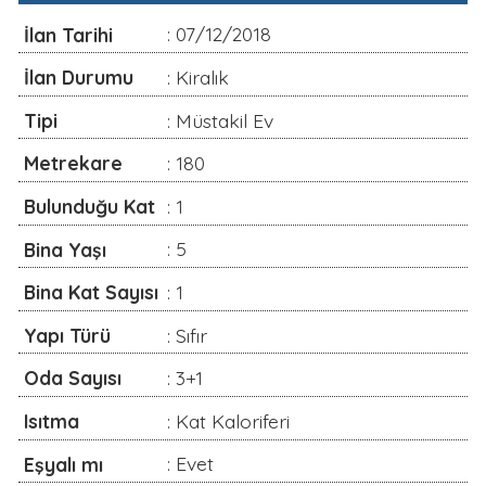
Tipi
: Müstakil Ev
Metrekare
: 180
Bulunduğu Kat
: 1
Bina Yaşı
: 5
Bina Kat Sayısı
: 1
Yapı Türü
: Sıfır
Oda Sayısı
: 3+1
Isıtma
: Kat Kaloriferi
Eşyalı mı
: Evet
İlan Detayı
deneme yazısı
Özellikler