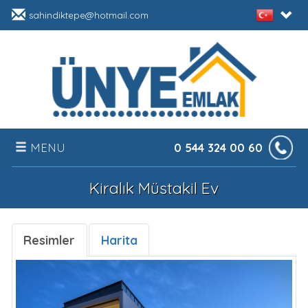
sahindiktepe@hotmail.com
MENU
0 544 324 00 60
ANASAYFA
Kiralık Müstakil Ev
KURUMSAL
Resimler
Harita
SATILIK
KİRALIK
HABERLER